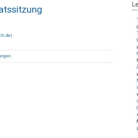
Le
ratssitzung
ch.de)
ungen