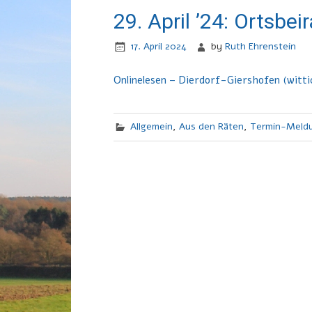
29. April ’24: Ortsbei
17. April 2024
by
Ruth Ehrenstein
Onlinelesen – Dierdorf-Giershofen (witti
Allgemein
,
Aus den Räten
,
Termin-Meld